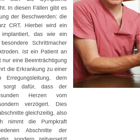
t. In diesen Fällen gibt es
rung der Beschwerden: die
urz CRT. Hierbei wird ein
 implantiert, das wie ein
r besondere Schrittmacher
troden. Ist ein Patient an
t nur eine Beeinträchtigung
hrt die Erkrankung zu einer
n Erregungsleitung, dem
r sorgt dafür, dass der
esunden Herzen vom
 sondern verzögert. Dies
schnitte gleichzeitig, also
ch nimmt die Pumpkraft
iedenen Abschnitte der
ig, sondern zeitversetzt