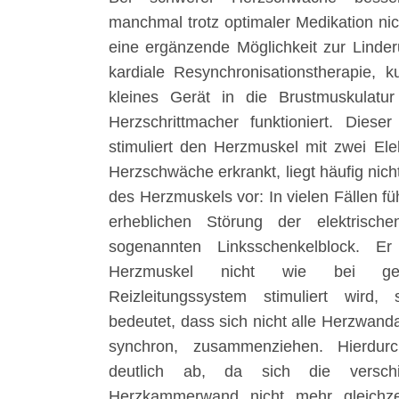
manchmal trotz optimaler Medikation nich
eine ergänzende Möglichkeit zur Linde
kardiale Resynchronisationstherapie, k
kleines Gerät in die Brustmuskulatur
Herzschrittmacher funktioniert. Diese
stimuliert den Herzmuskel mit zwei Elek
Herzschwäche erkrankt, liegt häufig nich
des Herzmuskels vor: In vielen Fällen fü
erheblichen Störung der elektrische
sogenannten Linksschenkelblock. E
Herzmuskel nicht wie bei g
Reizleitungssystem stimuliert wird,
bedeutet, dass sich nicht alle Herzwandab
synchron, zusammenziehen. Hierdur
deutlich ab, da sich die versch
Herzkammerwand nicht mehr gleichzeit