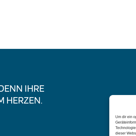
 DENN IHRE
M HERZEN.
Um dir ein o
Geräteinfor
Technologien
dieser Websi