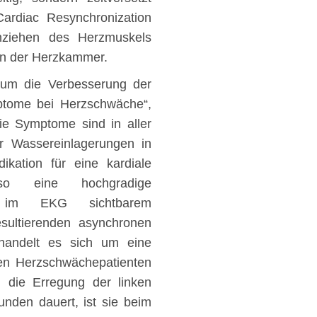
rdiac Resynchronization
nziehen des Herzmuskels
ten der Herzkammer.
e um die Verbesserung der
tome bei Herzschwäche“,
Die Symptome sind in aller
ar Wassereinlagerungen in
kation für eine kardiale
also eine hochgradige
tig im EKG sichtbarem
sultierenden asynchronen
 handelt es sich um eine
tten Herzschwächepatienten
n die Erregung der linken
nden dauert, ist sie beim