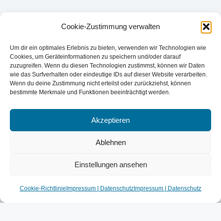
Cookie-Zustimmung verwalten
Falls Sie Fragen zu unseren Leistungen haben,
Um dir ein optimales Erlebnis zu bieten, verwenden wir Technologien wie
sprechen Sie uns gerne an. Gerne informieren wir
Cookies, um Geräteinformationen zu speichern und/oder darauf
Sie über unsere spezifischen Leistungen rund um
zuzugreifen. Wenn du diesen Technologien zustimmst, können wir Daten
wie das Surfverhalten oder eindeutige IDs auf dieser Website verarbeiten.
Ihre Herzgesundheit.
Wenn du deine Zustimmung nicht erteilst oder zurückziehst, können
bestimmte Merkmale und Funktionen beeinträchtigt werden.
Akzeptieren
STATIONÄRE
DIAGNOSTIK/EINGRIFFE
Ablehnen
Einstellungen ansehen
Cookie-Richtlinie
Impressum | Datenschutz
Impressum | Datenschutz
zurück zur Übersicht