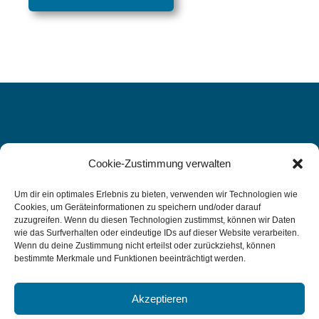
Cookie-Zustimmung verwalten
WIR FREUEN UNS AUF SIE, DENN
IHRE
Um dir ein optimales Erlebnis zu bieten, verwenden wir Technologien wie
Cookies, um Geräteinformationen zu speichern und/oder darauf
GESUNDHEIT LIEGT UNS AM
zuzugreifen. Wenn du diesen Technologien zustimmst, können wir Daten
wie das Surfverhalten oder eindeutige IDs auf dieser Website verarbeiten.
HERZEN.
Wenn du deine Zustimmung nicht erteilst oder zurückziehst, können
bestimmte Merkmale und Funktionen beeinträchtigt werden.
Kontakt aufnehmen
Akzeptieren