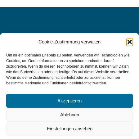
Cookie-Zustimmung verwalten
WIR FREUEN UNS AUF SIE, DENN
IHRE
Um dir ein optimales Erlebnis zu bieten, verwenden wir Technologien wie
Cookies, um Geräteinformationen zu speichern und/oder darauf
GESUNDHEIT LIEGT UNS AM
zuzugreifen. Wenn du diesen Technologien zustimmst, können wir Daten
wie das Surfverhalten oder eindeutige IDs auf dieser Website verarbeiten.
HERZEN.
Wenn du deine Zustimmung nicht erteilst oder zurückziehst, können
bestimmte Merkmale und Funktionen beeinträchtigt werden.
Kontakt aufnehmen
Akzeptieren
Ablehnen
IMPRESSUM | DATENSCHUTZ
Einstellungen ansehen