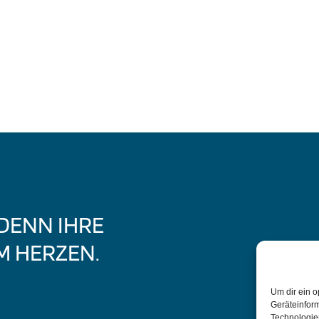
 DENN IHRE
M HERZEN.
Um dir ein o
Geräteinfor
Technologien