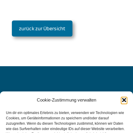
zurück zur Übersicht
Cookie-Zustimmung verwalten
WIR FREUEN UNS AUF SIE, DENN
IHRE
Um dir ein optimales Erlebnis zu bieten, verwenden wir Technologien wie
Cookies, um Geräteinformationen zu speichern und/oder darauf
GESUNDHEIT LIEGT UNS AM
zuzugreifen. Wenn du diesen Technologien zustimmst, können wir Daten
wie das Surfverhalten oder eindeutige IDs auf dieser Website verarbeiten.
HERZEN.