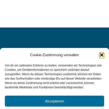
Cookie-Zustimmung verwalten
WIR FREUEN UNS AUF SIE, DENN
IHRE
Um dir ein optimales Erlebnis zu bieten, verwenden wir Technologien wie
Cookies, um Geräteinformationen zu speichern und/oder darauf
GESUNDHEIT LIEGT UNS AM
zuzugreifen. Wenn du diesen Technologien zustimmst, können wir Daten
wie das Surfverhalten oder eindeutige IDs auf dieser Website verarbeiten.
HERZEN.
Wenn du deine Zustimmung nicht erteilst oder zurückziehst, können
bestimmte Merkmale und Funktionen beeinträchtigt werden.
Kontakt aufnehmen
Akzeptieren