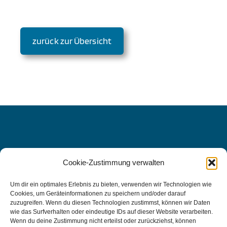
zurück zur Übersicht
Cookie-Zustimmung verwalten
WIR FREUEN UNS AUF SIE, DENN
IHRE
Um dir ein optimales Erlebnis zu bieten, verwenden wir Technologien wie
Cookies, um Geräteinformationen zu speichern und/oder darauf
GESUNDHEIT LIEGT UNS AM
zuzugreifen. Wenn du diesen Technologien zustimmst, können wir Daten
wie das Surfverhalten oder eindeutige IDs auf dieser Website verarbeiten.
HERZEN.
Wenn du deine Zustimmung nicht erteilst oder zurückziehst, können