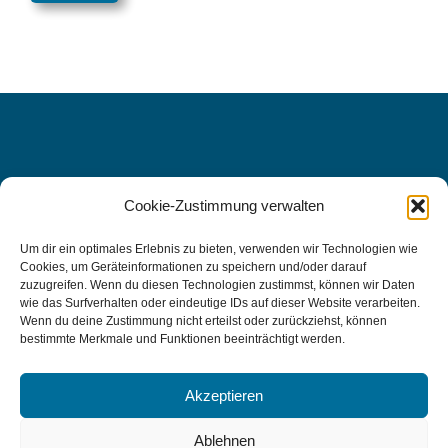
Cookie-Zustimmung verwalten
WIR FREUEN UNS AUF SIE, DENN
IHRE
Um dir ein optimales Erlebnis zu bieten, verwenden wir Technologien wie
Cookies, um Geräteinformationen zu speichern und/oder darauf
GESUNDHEIT LIEGT UNS AM
zuzugreifen. Wenn du diesen Technologien zustimmst, können wir Daten
wie das Surfverhalten oder eindeutige IDs auf dieser Website verarbeiten.
HERZEN.
Wenn du deine Zustimmung nicht erteilst oder zurückziehst, können
bestimmte Merkmale und Funktionen beeinträchtigt werden.
Kontakt aufnehmen
Akzeptieren
Ablehnen