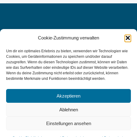
Cookie-Zustimmung verwalten
WIR FREUEN UNS AUF SIE, DENN
IHRE
Um dir ein optimales Erlebnis zu bieten, verwenden wir Technologien wie
Cookies, um Geräteinformationen zu speichern und/oder darauf
GESUNDHEIT LIEGT UNS AM
zuzugreifen. Wenn du diesen Technologien zustimmst, können wir Daten
wie das Surfverhalten oder eindeutige IDs auf dieser Website verarbeiten.
HERZEN.
Wenn du deine Zustimmung nicht erteilst oder zurückziehst, können
bestimmte Merkmale und Funktionen beeinträchtigt werden.
Kontakt aufnehmen
Akzeptieren
Ablehnen
IMPRESSUM | DATENSCHUTZ
Einstellungen ansehen