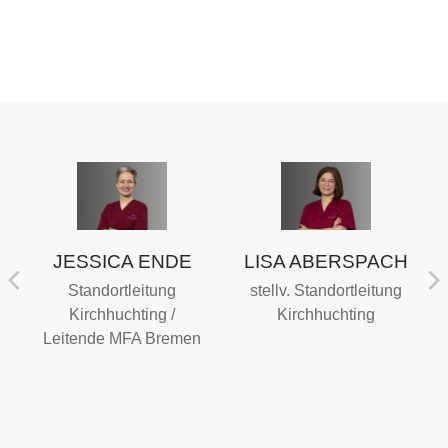
JESSICA ENDE
LISA ABERSPACH
U
Standortleitung
stellv. Standortleitung
Kirchhuchting /
Kirchhuchting
Leitende MFA Bremen