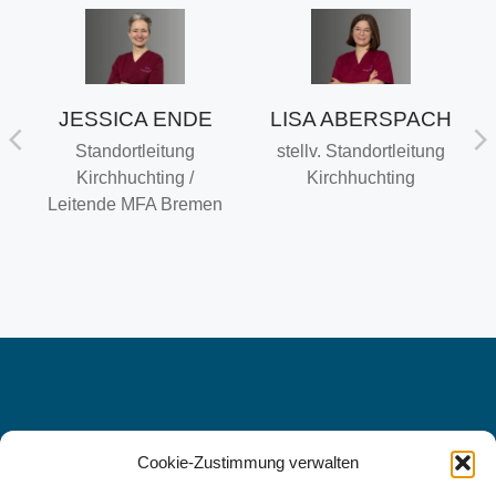
JESSICA ENDE
LISA ABERSPACH
U
Standortleitung
stellv. Standortleitung
Kirchhuchting /
Kirchhuchting
Leitende MFA Bremen
Cookie-Zustimmung verwalten
WIR FREUEN UNS AUF SIE, DENN