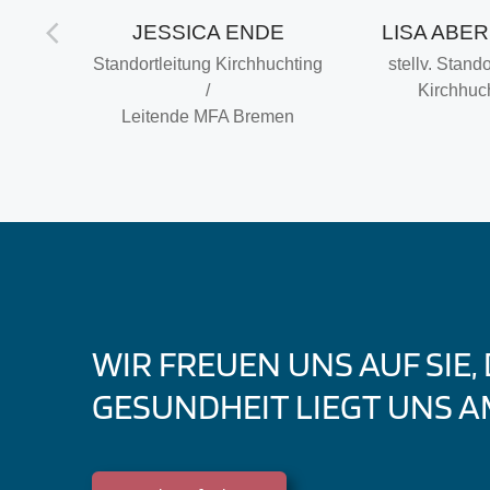
ERTAN
JESSICA ENDE
LISA ABE
Standortleitung Kirchhuchting
stellv. Stando
edizin,
/
Kirchhuc
dizin,
Leitende MFA Bremen
in
WIR FREUEN UNS AUF SIE,
GESUNDHEIT LIEGT UNS A