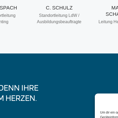
RSPACH
C. SCHULZ
MA
SCH
rtleitung
Standortleitung LdW /
hting
Ausbildungsbeauftragte
Leitung He
 DENN IHRE
M HERZEN.
Um dir ein o
Geräteinfor