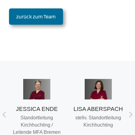
zurück zum Team
JESSICA ENDE
LISA ABERSPACH
U
Standortleitung
stellv. Standortleitung
Kirchhuchting /
Kirchhuchting
Leitende MFA Bremen