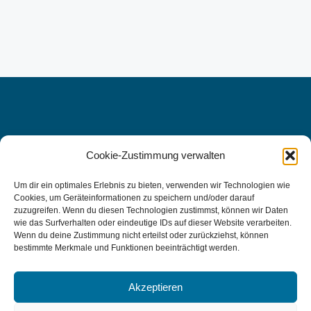
Cookie-Zustimmung verwalten
WIR FREUEN UNS AUF SIE, DENN
IHRE
Um dir ein optimales Erlebnis zu bieten, verwenden wir Technologien wie
Cookies, um Geräteinformationen zu speichern und/oder darauf
GESUNDHEIT LIEGT UNS AM
zuzugreifen. Wenn du diesen Technologien zustimmst, können wir Daten
wie das Surfverhalten oder eindeutige IDs auf dieser Website verarbeiten.
HERZEN.
Wenn du deine Zustimmung nicht erteilst oder zurückziehst, können
bestimmte Merkmale und Funktionen beeinträchtigt werden.
Kontakt aufnehmen
Akzeptieren