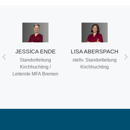
JESSICA ENDE
LISA ABERSPACH
U
Standortleitung
stellv. Standortleitung
Kirchhuchting /
Kirchhuchting
Leitende MFA Bremen