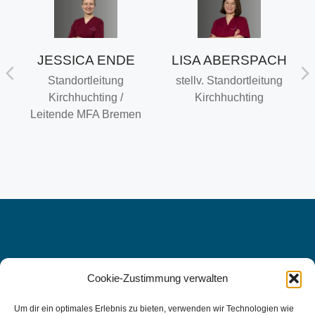
JESSICA ENDE
LISA ABERSPACH
U
Standortleitung
stellv. Standortleitung
Kirchhuchting /
Kirchhuchting
Leitende MFA Bremen
Cookie-Zustimmung verwalten
WIR FREUEN UNS AUF SIE, DENN
IHRE
Um dir ein optimales Erlebnis zu bieten, verwenden wir Technologien wie