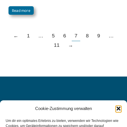
Read more
←
1
…
5
6
7
8
9
…
11
→
Cookie-Zustimmung verwalten
WIR FREUEN UNS AUF SIE, DENN
IHRE
Um dir ein optimales Erlebnis zu bieten, verwenden wir Technologien wie
Cookies, um Geräteinformationen zu speichern und/oder darauf