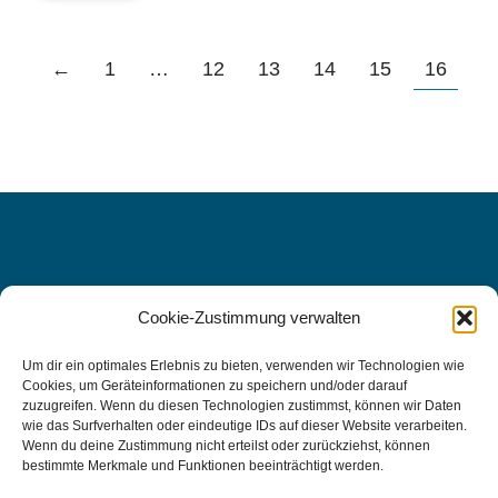
←
1
…
12
13
14
15
16
Cookie-Zustimmung verwalten
WIR FREUEN UNS AUF SIE, DENN
IHRE
Um dir ein optimales Erlebnis zu bieten, verwenden wir Technologien wie
Cookies, um Geräteinformationen zu speichern und/oder darauf
GESUNDHEIT LIEGT UNS AM
zuzugreifen. Wenn du diesen Technologien zustimmst, können wir Daten
wie das Surfverhalten oder eindeutige IDs auf dieser Website verarbeiten.
HERZEN.
Wenn du deine Zustimmung nicht erteilst oder zurückziehst, können
bestimmte Merkmale und Funktionen beeinträchtigt werden.