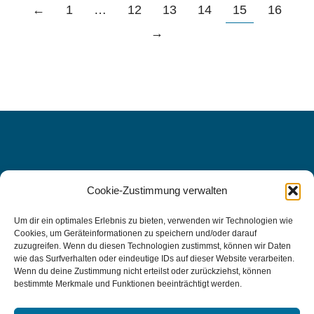
←
1
…
12
13
14
15
16
→
Cookie-Zustimmung verwalten
WIR FREUEN UNS AUF SIE, DENN
IHRE
Um dir ein optimales Erlebnis zu bieten, verwenden wir Technologien wie
Cookies, um Geräteinformationen zu speichern und/oder darauf
GESUNDHEIT LIEGT UNS AM
zuzugreifen. Wenn du diesen Technologien zustimmst, können wir Daten
wie das Surfverhalten oder eindeutige IDs auf dieser Website verarbeiten.
HERZEN.
Wenn du deine Zustimmung nicht erteilst oder zurückziehst, können
bestimmte Merkmale und Funktionen beeinträchtigt werden.